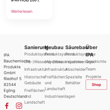
IPAPHOB 200 l
Weiterlesen
Sanierung
Neubau
Säurebau
Über
Produktsysteme
Produktsysteme
Produktsysteme
IPA
IPA
Bauchemische
Geschichte
(Ab-)Wassersysteme
(Ab-)Wassersysteme
Industrieanlagen
Produkte
Team
Infrastruktur
Infrastruktur
Abscheider
GmbH
Projekte
Historische
Freiflächen
Spezielle
Riedhof 5
Gebäude
und
Behälter
82544
Shop
Landschaft
Egling
Freiflächen
Deutschland
und
Industrieanlagen
Landschaft