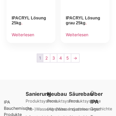
IPACRYL Lösung
IPACRYL Lösung
25kg
grau 25kg
Weiterlesen
Weiterlesen
1
2
3
4
5
→
Sanierung
Neubau
Säurebau
Über
Produktsysteme
Produktsysteme
Produktsysteme
IPA
IPA
Bauchemische
Geschichte
(Ab-)Wassersysteme
(Ab-)Wassersysteme
Industrieanlagen
Produkte