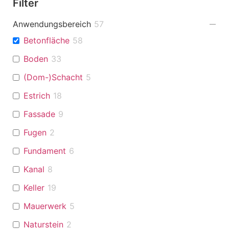
Filter
Anwendungsbereich
57
Betonfläche
58
Boden
33
(Dom-)Schacht
5
Estrich
18
Fassade
9
Fugen
2
Fundament
6
Kanal
8
Keller
19
Mauerwerk
5
Naturstein
2