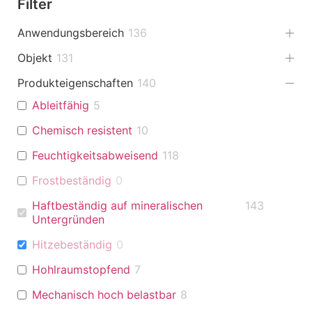
Filter
Anwendungsbereich
136
Objekt
131
Produkteigenschaften
140
Ableitfähig
5
Chemisch resistent
10
Feuchtigkeitsabweisend
118
Frostbeständig
0
Haftbeständig auf mineralischen
143
Untergründen
Hitzebeständig
0
Hohlraumstopfend
7
Mechanisch hoch belastbar
8