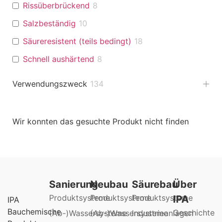
Rissüberbrückend
8
Salzbeständig
10
Säureresistent (teils bedingt)
18
Schnell aushärtend
8
Verwendungszweck
134
Wir konnten das gesuchte Produkt nicht finden
Sanierung
Neubau
Säurebau
Über
Produktsysteme
Produktsysteme
Produktsysteme
IPA
IPA
Bauchemische
Geschichte
(Ab-)Wassersysteme
(Ab-)Wassersysteme
Industrieanlagen