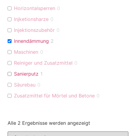
Horizontalsperren
0
Injketionsharze
0
Injektionszubehör
0
Innendämmung
2
Maschinen
0
Reiniger und Zusatzmittel
0
Sanierputz
1
Säurebau
0
Zusatzmittel für Mörtel und Betone
0
Alle 2 Ergebnisse werden angezeigt