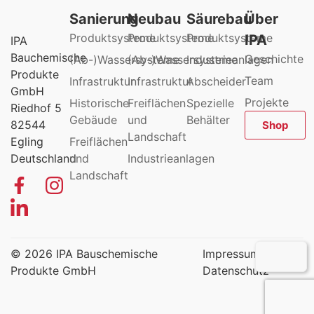
Sanierung
Neubau
Säurebau
Über
Produktsysteme
Produktsysteme
Produktsysteme
IPA
IPA
Bauchemische
Geschichte
(Ab-)Wassersysteme
(Ab-)Wassersysteme
Industrieanlagen
Produkte
Team
Infrastruktur
Infrastruktur
Abscheider
GmbH
Projekte
Historische
Freiflächen
Spezielle
Riedhof 5
Gebäude
und
Behälter
82544
Shop
Landschaft
Egling
Freiflächen
Deutschland
und
Industrieanlagen
Landschaft
© 2026 IPA Bauschemische
Impressum
Produkte GmbH
Datenschutz