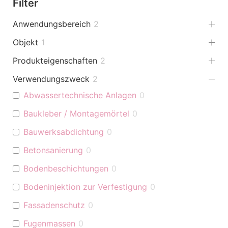
Filter
Anwendungsbereich
2
Objekt
1
Produkteigenschaften
2
Verwendungszweck
2
Abwassertechnische Anlagen
0
Baukleber / Montagemörtel
0
Bauwerksabdichtung
0
Betonsanierung
0
Bodenbeschichtungen
0
Bodeninjektion zur Verfestigung
0
Fassadenschutz
0
Fugenmassen
0