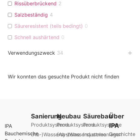
Rissüberbrückend
2
Salzbeständig
4
Säureresistent (teils bedingt)
0
Schnell aushärtend
0
Verwendungszweck
34
Wir konnten das gesuchte Produkt nicht finden
Sanierung
Neubau
Säurebau
Über
Produktsysteme
Produktsysteme
Produktsysteme
IPA
IPA
Bauchemische
Geschichte
(Ab-)Wassersysteme
(Ab-)Wassersysteme
Industrieanlagen