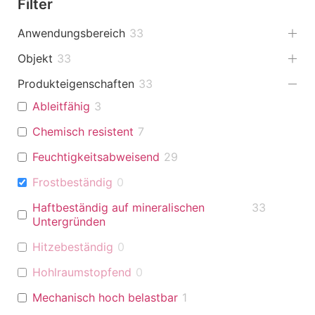
Filter
Anwendungsbereich
33
Objekt
33
Produkteigenschaften
33
Ableitfähig
3
Chemisch resistent
7
Feuchtigkeitsabweisend
29
Frostbeständig
0
Haftbeständig auf mineralischen
33
Untergründen
Hitzebeständig
0
Hohlraumstopfend
0
Mechanisch hoch belastbar
1