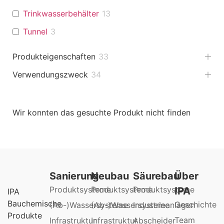
Trinkwasserbehälter
13
Tunnel
3
Produkteigenschaften
33
Verwendungszweck
34
Wir konnten das gesuchte Produkt nicht finden
Sanierung
Neubau
Säurebau
Über
Produktsysteme
Produktsysteme
Produktsysteme
IPA
IPA
Bauchemische
Geschichte
(Ab-)Wassersysteme
(Ab-)Wassersysteme
Industrieanlagen
Produkte
Team
Infrastruktur
Infrastruktur
Abscheider