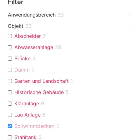
Filter
Anwendungsbereich
33
Objekt
33
Abscheider
7
Abwasseranlage
28
Brücke
3
Damm
0
Garten und Landschaft
1
Historische Gebäude
5
Kläranlage
9
Lau Anlage
5
Schwimmbecken
0
Stahltank
3