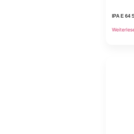
IPA E 64 
Weiterles