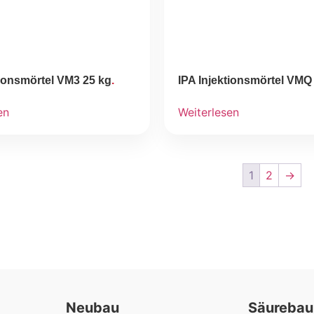
tionsmörtel VM3 25 kg
IPA Injektionsmörtel VMQ
en
Weiterlesen
1
2
→
Neubau
Säurebau