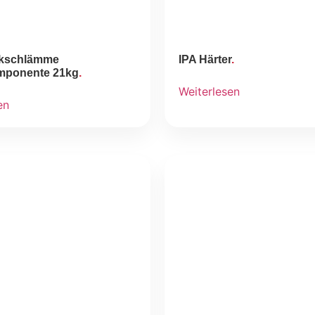
tikschlämme
IPA Härter
mponente 21kg
Weiterlesen
en