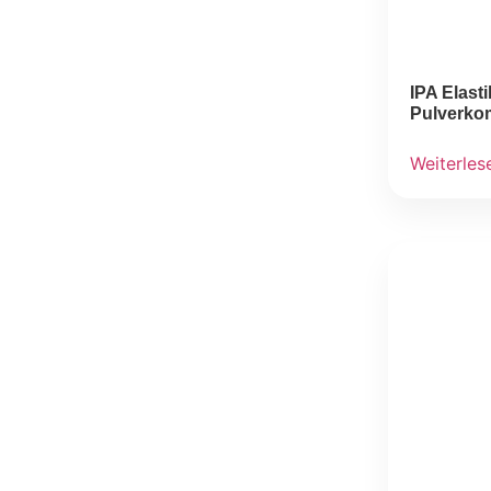
IPA Elas
Pulverko
Weiterles