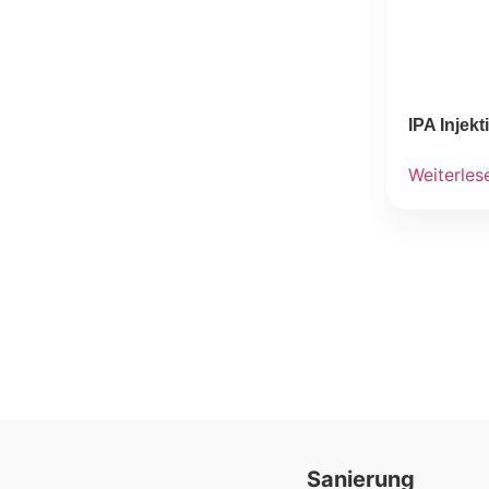
IPA Injek
Weiterles
Sanierung