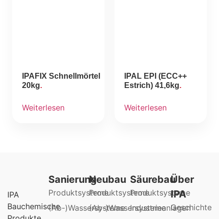
IPAFIX Schnellmörtel
IPAL EPI (ECC++
20kg
Estrich) 41,6kg
Weiterlesen
Weiterlesen
Sanierung
Neubau
Säurebau
Über
Produktsysteme
Produktsysteme
Produktsysteme
IPA
IPA
Bauchemische
Geschichte
(Ab-)Wassersysteme
(Ab-)Wassersysteme
Industrieanlagen
Produkte