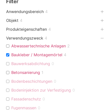
Filter
Anwendungsbereich
4
Objekt
4
Produkteigenschaften
4
Verwendungszweck
4
Abwassertechnische Anlagen
2
Baukleber / Montagemörtel
4
Bauwerksabdichtung
0
Betonsanierung
1
Bodenbeschichtungen
0
Bodeninjektion zur Verfestigung
0
Fassadenschutz
0
Fugenmassen
0