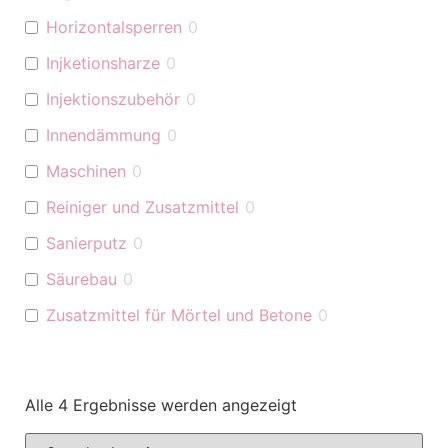
Horizontalsperren
0
Injketionsharze
0
Injektionszubehör
0
Innendämmung
0
Maschinen
0
Reiniger und Zusatzmittel
0
Sanierputz
0
Säurebau
0
Zusatzmittel für Mörtel und Betone
0
Alle 4 Ergebnisse werden angezeigt