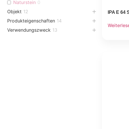
Naturstein
0
Objekt
12
IPA E 64 
Produkteigenschaften
14
Weiterles
Verwendungszweck
13