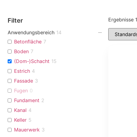
Ergebnisse 
Filter
Anwendungsbereich
14
Betonfläche
7
Boden
7
(Dom-)Schacht
15
Estrich
4
Fassade
3
Fugen
0
Fundament
2
Kanal
4
Keller
5
Mauerwerk
3