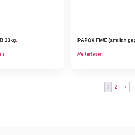
B 30kg
IPAPOX FM/E (amtlich gepr
en
Weiterlesen
1
2
→