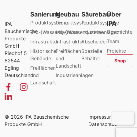
Sanierung
Neubau
Säurebau
Über
Produktsysteme
Produktsysteme
Produktsysteme
IPA
IPA
Bauchemische
Geschichte
(Ab-)Wassersysteme
(Ab-)Wassersysteme
Industrieanlagen
Produkte
Team
Infrastruktur
Infrastruktur
Abscheider
GmbH
Projekte
Historische
Freiflächen
Spezielle
Riedhof 5
Gebäude
und
Behälter
82544
Shop
Landschaft
Egling
Freiflächen
Deutschland
und
Industrieanlagen
Landschaft
© 2026 IPA Bauschemische
Impressum
Produkte GmbH
Datenschutz