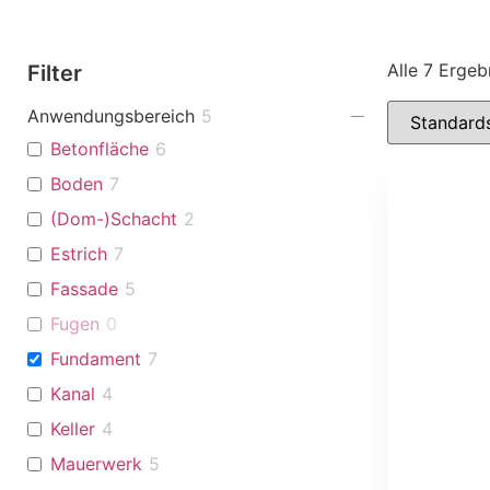
Alle 7 Erge
Filter
Anwendungsbereich
5
Betonfläche
6
Boden
7
(Dom-)Schacht
2
Estrich
7
Fassade
5
Fugen
0
Fundament
7
Kanal
4
Keller
4
Mauerwerk
5