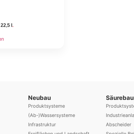
2,5 l
en
Neubau
Säurebau
Produktsysteme
Produktsys
(Ab-)Wassersysteme
Industrieanl
Infrastruktur
Abscheider
Freiflächen und Landschaft
Spezielle Be