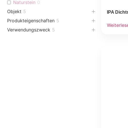
Naturstein
0
Objekt
5
IPA Dich
Produkteigenschaften
5
Weiterles
Verwendungszweck
5