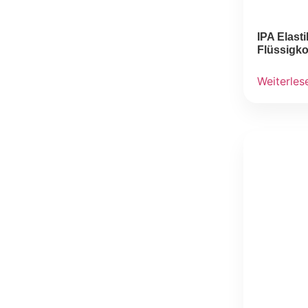
IPA Elas
Flüssigk
Weiterles