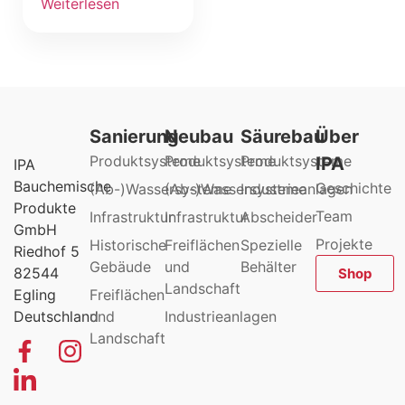
Weiterlesen
Sanierung
Neubau
Säurebau
Über
Produktsysteme
Produktsysteme
Produktsysteme
IPA
IPA
Bauchemische
Geschichte
(Ab-)Wassersysteme
(Ab-)Wassersysteme
Industrieanlagen
Produkte
Team
Infrastruktur
Infrastruktur
Abscheider
GmbH
Projekte
Historische
Freiflächen
Spezielle
Riedhof 5
Gebäude
und
Behälter
82544
Shop
Landschaft
Egling
Freiflächen
Deutschland
und
Industrieanlagen
Landschaft