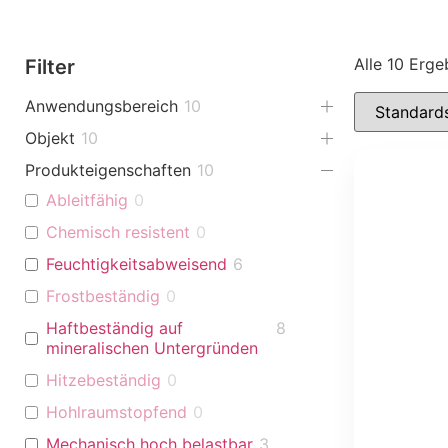
Alle 10 Erg
Filter
Anwendungsbereich
10
Objekt
10
Produkteigenschaften
10
Ableitfähig
0
Chemisch resistent
0
Feuchtigkeitsabweisend
6
Frostbeständig
0
Haftbeständig auf
8
mineralischen Untergründen
Hitzebeständig
0
Hohlraumstopfend
0
Mechanisch hoch belastbar
3