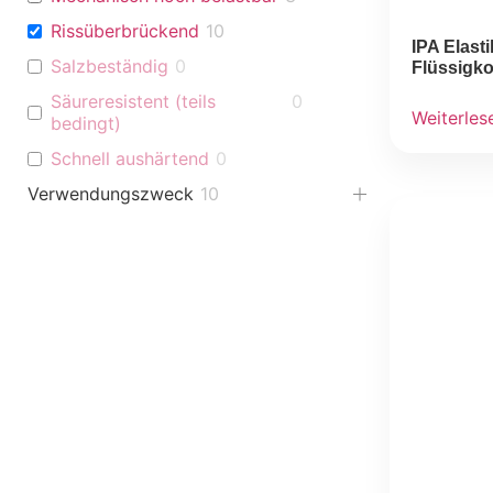
Rissüberbrückend
10
IPA Elas
Salzbeständig
0
Flüssigk
Säureresistent (teils
0
Weiterles
bedingt)
Schnell aushärtend
0
Verwendungszweck
10