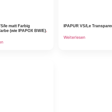
/le matt Farbig
IPAPUR VS/Le Transparen
farbe (wie IPAPOX BW/E)
Weiterlesen
en