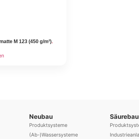
smatte M 123 (450 g/m²)
en
Neubau
Säurebau
Produktsysteme
Produktsys
(Ab-)Wassersysteme
Industrieanl