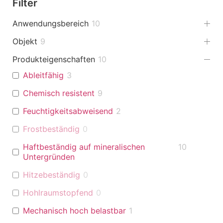
Filter
Anwendungsbereich
10
Objekt
9
Produkteigenschaften
10
Ableitfähig
3
Chemisch resistent
9
Feuchtigkeitsabweisend
2
Frostbeständig
0
Haftbeständig auf mineralischen
10
Untergründen
Hitzebeständig
0
Hohlraumstopfend
0
Mechanisch hoch belastbar
1