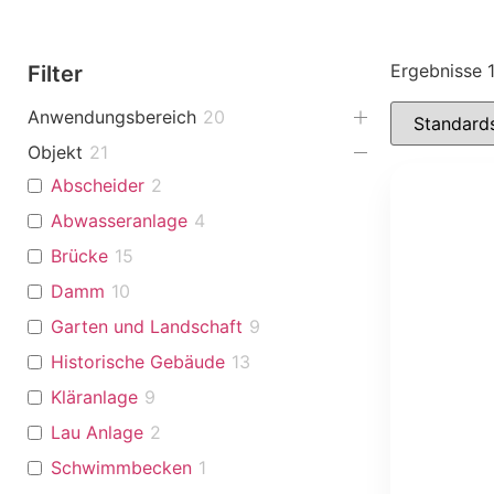
Ergebnisse 
Filter
Anwendungsbereich
20
Objekt
21
Abscheider
2
Abwasseranlage
4
Brücke
15
Damm
10
Garten und Landschaft
9
Historische Gebäude
13
Kläranlage
9
Lau Anlage
2
Schwimmbecken
1