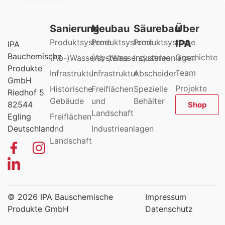
Sanierung
Neubau
Säurebau
Über
Produktsysteme
Produktsysteme
Produktsysteme
IPA
IPA
Bauchemische
Geschichte
(Ab-)Wassersysteme
(Ab-)Wassersysteme
Industrieanlagen
Produkte
Team
Infrastruktur
Infrastruktur
Abscheider
GmbH
Projekte
Historische
Freiflächen
Spezielle
Riedhof 5
Gebäude
und
Behälter
82544
Shop
Landschaft
Egling
Freiflächen
Deutschland
und
Industrieanlagen
Landschaft
© 2026 IPA Bauschemische
Impressum
Produkte GmbH
Datenschutz