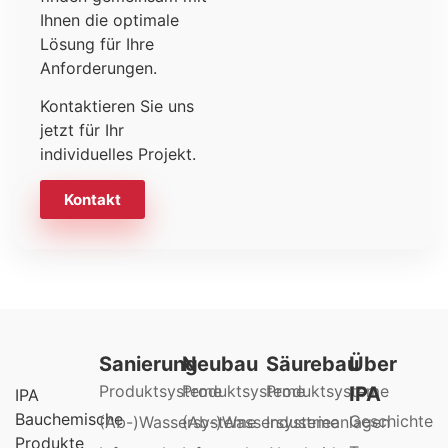
Ihnen die optimale
Lösung für Ihre
Anforderungen.
Kontaktieren Sie uns
jetzt für Ihr
individuelles Projekt.
Kontakt
Sanierung
Neubau
Säurebau
Über
Produktsysteme
Produktsysteme
Produktsysteme
IPA
IPA
Bauchemische
Geschichte
(Ab-)Wassersysteme
(Ab-)Wassersysteme
Industrieanlagen
Produkte