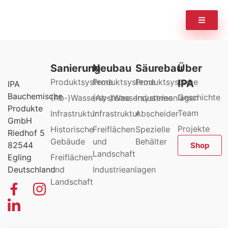
Sanierung
Neubau
Säurebau
Über
Produktsysteme
Produktsysteme
Produktsysteme
IPA
IPA
Bauchemische
Geschichte
(Ab-)Wassersysteme
(Ab-)Wassersysteme
Industrieanlagen
Produkte
Team
Infrastruktur
Infrastruktur
Abscheider
GmbH
Projekte
Historische
Freiflächen
Spezielle
Riedhof 5
Gebäude
und
Behälter
82544
Shop
Landschaft
Egling
Freiflächen
Deutschland
und
Industrieanlagen
Landschaft