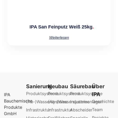
IPA San Feinputz Weiß 25kg
Weiterlesen
Sanierung
Neubau
Säurebau
Über
Produktsysteme
Produktsysteme
Produktsysteme
IPA
IPA
Bauchemische
Geschichte
(Ab-)Wassersysteme
(Ab-)Wassersysteme
Industrieanlagen
Produkte
Team
Infrastruktur
Infrastruktur
Abscheider
GmbH
Projekte
Historische
Freiflächen
Spezielle