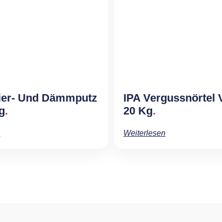
ier- Und Dämmputz
IPA Vergussnörtel
g
20 Kg
n
Weiterlesen