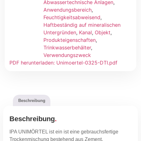
Abwassertechnische Anlagen
,
Anwendungsbereich
,
Feuchtigkeitsabweisend
,
Haftbeständig auf mineralischen
Untergründen
,
Kanal
,
Objekt
,
Produkteigenschaften
,
Trinkwasserbehälter
,
Verwendungszweck
PDF herunterladen: Unimoertel-0325-DTI.pdf
Beschreibung
Beschreibung
IPA UNIMÖRTEL ist ein ist eine gebrauchsfertige
Trockenmischung bestehend aus Zement,