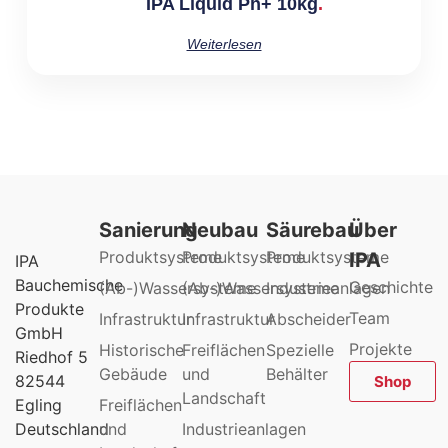
IPA Liquid Ph+ 10kg
Weiterlesen
Sanierung
Neubau
Säurebau
Über
Produktsysteme
Produktsysteme
Produktsysteme
IPA
IPA
Bauchemische
Geschichte
(Ab-)Wassersysteme
(Ab-)Wassersysteme
Industrieanlagen
Produkte
Team
Infrastruktur
Infrastruktur
Abscheider
GmbH
Projekte
Historische
Freiflächen
Spezielle
Riedhof 5
Gebäude
und
Behälter
82544
Shop
Landschaft
Egling
Freiflächen
Deutschland
und
Industrieanlagen