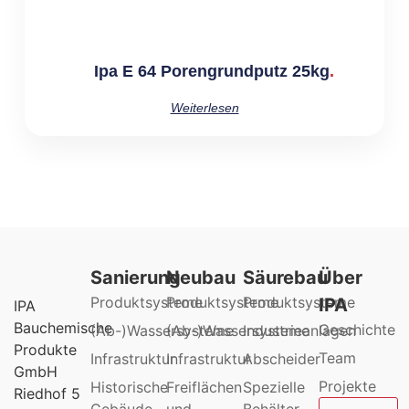
Ipa E 64 Porengrundputz 25kg
Weiterlesen
Sanierung
Neubau
Säurebau
Über
Produktsysteme
Produktsysteme
Produktsysteme
IPA
IPA
Bauchemische
Geschichte
(Ab-)Wassersysteme
(Ab-)Wassersysteme
Industrieanlagen
Produkte
Team
Infrastruktur
Infrastruktur
Abscheider
GmbH
Projekte
Historische
Freiflächen
Spezielle
Riedhof 5