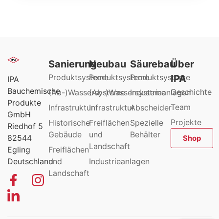
Sanierung
Neubau
Säurebau
Über
Produktsysteme
Produktsysteme
Produktsysteme
IPA
IPA
Bauchemische
Geschichte
(Ab-)Wassersysteme
(Ab-)Wassersysteme
Industrieanlagen
Produkte
Team
Infrastruktur
Infrastruktur
Abscheider
GmbH
Projekte
Historische
Freiflächen
Spezielle
Riedhof 5
Gebäude
und
Behälter
82544
Shop
Landschaft
Egling
Freiflächen
Deutschland
und
Industrieanlagen
Landschaft