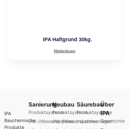
IPA Haftgrund 30kg
Weiterlesen
Sanierung
Neubau
Säurebau
Über
Produktsysteme
Produktsysteme
Produktsysteme
IPA
IPA
Bauchemische
Geschichte
(Ab-)Wassersysteme
(Ab-)Wassersysteme
Industrieanlagen
Produkte